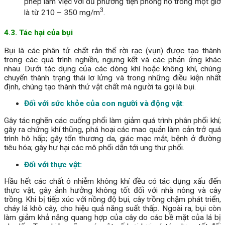
phép làm việc với đủ phương tiện phòng hộ trong một giờ
3
là từ 210 – 350 mg/m
.
4.3. Tác hại của bụi
Bụi là các phân tử chất rắn thể rời rạc (vụn) được tạo thành
trong các quá trình nghiền, ngưng kết và các phản ứng khác
nhau. Dưới tác dụng của các dòng khí hoặc không khí, chúng
chuyển thành trạng thái lơ lửng và trong những điều kiện nhất
định, chúng tạo thành thứ vật chất mà người ta gọi là bụi.
Đối với sức khỏe của con người và động vật
:
Gây tác nghẽn các cuống phổi làm giảm quá trình phân phối khí;
gây ra chứng khí thũng, phá hoại các mao quản làm cản trở quá
trình hô hấp; gây tổn thương da, giác mạc mắt, bệnh ở đường
tiêu hóa; gây hư hại các mô phổi dẫn tới ung thư phổi.
Đối với thực vật:
Hầu hết các chất ô nhiễm không khí đều có tác dụng xấu đến
thực vật, gây ảnh hưởng không tốt đối với nhà nông và cây
trồng. Khi bị tiếp xúc với nồng độ bụi, cây trồng chậm phát triển,
cháy lá khô cây, cho hiệu quả năng suất thấp. Ngoài ra, bụi còn
làm giảm khả năng quang hợp của cây do các bề mặt của lá bị