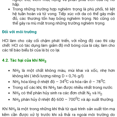
hấp.
Trong những trường hợp nghiêm trọng là phù phổi, tê liệt
hệ tuần hoàn và tử vong. Tiếp xúc với da có thể gây mẩn
đỏ, các thương tổn hay bỏng nghiêm trọng. Nó cũng có
thể gây ra mù mắt trong những trường nghiêm trọng.
Đối với môi trường
HCl làm cho cây cối chậm phát triển, với nồng độ cao thì cây
chết. HCl có tác dụng làm giảm độ mỡ bóng của lá cây; làm cho
các tế bào biểu bì của lá bị co lại.
4.2. Tác hại của khí NH
3
NH
là một chất không màu, mùi khai và xốc, nhẹ hơn
3
không khí ( khối lượng riêng D = 0,76 g/l).
0
0
NH
hóa lỏng ở nhiệt độ – 34
C và hóa rắn ở – 78
C.
3
Trong số các khí, thì NH
tan được nhiều nhất trong nước.
3
NH
có thể phân hủy sinh ra các đơn chất N
và H
.
3
2
2
0
NH
phân hủy ở nhiệt độ 600 – 700
C và áp suất thường.
3
Khí NH
là một trong những khí thải từ quá trình sản xuất tôn mạ
3
kẽm cần được xử lý trước khi xả thải ra ngoài môi trường do