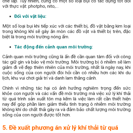
che lấp. Tuy nhiên, cũng có một số loại bụi có tác dụng tốt đối
với thực vật: photpho, nito,…
Đối với vật liệu:
Một số loại bụi khi tiếp xúc với các thiết bị, đồ vật bằng kim loại
trong không khí sẽ gây ăn mòn các đồ vật và thiết bị trên, đặc
biệt là trong môi trường nóng ẩm.
Tác động đến cảnh quan môi trường:
Cảnh quan môi trường cũng là ấn đề cần quan tâm đối với công
tác giữ gìn và bảo vệ môi trường. Môi trường bị ô nhiễm sẽ làm
giảm đi vẽ đẹp thiên nhiên của môi trường, nhất là ngày nay, khi
cuộc sống của con người đòi hỏi cần có nhiều hơn các khi du
lịch, khu vui chơi giải trí và danh lam thắng cảnh.
Chính vì những tác hại có ảnh hưởng nghiêm trọng đến sức
khỏe con người và các vấn đề môi trường mà việc xử lý khí thải
từ quá trình sản xuất tôn mạ kẽm là việc làm rất cần thiết hiện
nay để góp phần làm giảm thiểu tình trạng ô nhiễm môi trường
không khí do chất thải gây ra và đảm bảo chất lượng môi trường
sống của con người được tốt hơn.
5. Đề xuất phương án xử lý khí thải từ quá