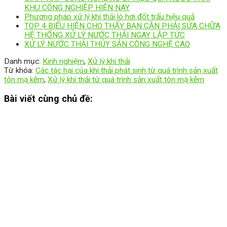
KHU CÔNG NGHIỆP HIỆN NAY
Phương pháp xử lý khí thải lò hơi đốt trấu hiệu quả
TOP 4 BIỂU HIỆN CHO THẤY BẠN CẦN PHẢI SỬA CHỮA
HỆ THỐNG XỬ LÝ NƯỚC THẢI NGAY LẬP TỨC
XỬ LÝ NƯỚC THẢI THỦY SẢN CÔNG NGHỆ CAO
Danh mục:
Kinh nghiệm
,
Xử lý khí thải
Từ khóa:
Các tác hại của khí thải phát sinh từ quá trình sản xuất
tôn mạ kẽm
,
Xử lý khí thải từ quá trình sản xuất tôn mạ kẽm
Bài viết cùng chủ đề: