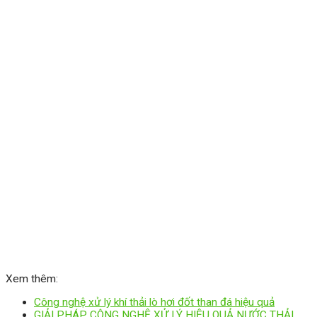
Xem thêm:
Công nghệ xử lý khí thải lò hơi đốt than đá hiệu quả
GIẢI PHÁP CÔNG NGHỆ XỬ LÝ HIỆU QUẢ NƯỚC THẢI