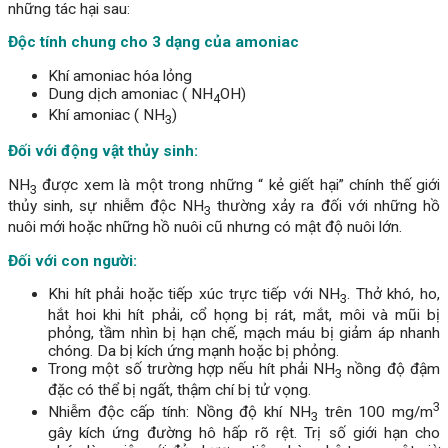
những tác hại sau:
Độc tính chung cho 3 dạng của amoniac
Khí amoniac hóa lỏng
Dung dịch amoniac ( NH
OH)
4
Khí amoniac ( NH
)
3
Đối với động vật thủy sinh:
NH
được xem là một trong những “ kẻ giết hại” chính thế giới
3
thủy sinh, sự nhiễm độc NH
thường xảy ra đối với những hồ
3
nuôi mới hoặc những hồ nuôi cũ nhưng có mật độ nuôi lớn.
Đối với con người:
Khi hít phải hoặc tiếp xúc trực tiếp với NH
. Thở khó, ho,
3
hắt hoi khi hít phải, cổ họng bị rát, mắt, môi và mũi bị
phỏng, tầm nhìn bị hạn chế, mạch máu bị giảm áp nhanh
chóng. Da bị kích ứng mạnh hoặc bị phỏng.
Trong một số trường hợp nếu hít phải NH
nồng độ đậm
3
đặc có thể bị ngất, thậm chí bị tử vọng.
3
Nhiễm độc cấp tính: Nồng độ khí NH
trên 100 mg/m
3
gây kích ứng đường hô hấp rõ rệt. Trị số giới hạn cho