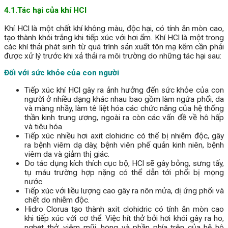
4.1.Tác hại của khí HCl
Khí HCl là một chất khí không màu, độc hại, có tính ăn mòn cao,
tạo thành khói trắng khi tiếp xúc với hơi ẩm. Khí HCl là một trong
các khí thải phát sinh từ quá trình sản xuất tôn mạ kẽm cần phải
được xử lý trước khi xả thải ra môi trường do những tác hại sau:
Đối với sức khỏe của con người
Tiếp xúc khí HCl gây ra ảnh hưởng đến sức khỏe của con
người ở nhiều dạng khác nhau bao gồm làm ngứa phổi, da
và màng nhầy, làm tê liệt hóa các chức năng của hệ thống
thần kinh trung ương, ngoài ra còn các vấn đề về hô hấp
và tiêu hóa.
Tiếp xúc nhiều hơi axit clohidric có thể bị nhiễm độc, gây
ra bệnh viêm dạ dày, bệnh viên phế quản kinh niên, bệnh
viêm da và giảm thị giác.
Do tác dụng kích thích cục bộ, HCl sẽ gây bỏng, sưng tấy,
tụ máu trường hợp nặng có thể dẫn tới phổi bị mọng
nước.
Tiếp xúc với liều lượng cao gây ra nôn mửa, dị ứng phổi và
chết do nhiễm độc.
Hidro Clorua tạo thành axit clohidric có tính ăn mòn cao
khi tiếp xúc với cơ thể. Việc hít thở bởi hơi khói gây ra ho,
nghẹt thở, viêm mũi, họng và phần phía trên của hệ hô