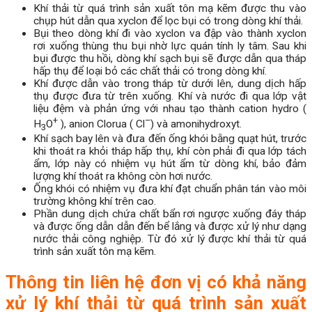
Khí thải từ quá trình sản xuất tôn mạ kẽm được thu vào
chụp hút dẫn qua xyclon để lọc bụi có trong dòng khí thải.
Bụi theo dòng khí đi vào xyclon va đập vào thành xyclon
rơi xuống thùng thu bụi nhờ lực quán tính ly tâm. Sau khi
bụi được thu hồi, dòng khí sạch bụi sẽ được dẫn qua tháp
hấp thụ để loại bỏ các chất thải có trong dòng khí.
Khí được dẫn vào trong tháp từ dưới lên, dung dịch hấp
thụ được đưa từ trên xuống. Khí và nước đi qua lớp vật
liệu đệm và phản ứng với nhau tạo thành cation hydro (
+
–
H
O
), anion Clorua ( Cl
) và amonihydroxyt.
3
Khí sạch bay lên và đưa đến ống khói bằng quạt hút, trước
khi thoát ra khỏi tháp hấp thụ, khí còn phải đi qua lớp tách
ẩm, lớp này có nhiệm vụ hút ẩm từ dòng khí, bảo đảm
lượng khí thoát ra không còn hơi nước.
Ống khói có nhiệm vụ đưa khí đạt chuẩn phân tán vào môi
trường không khí trên cao.
Phần dung dịch chứa chất bẩn rơi ngược xuống đáy tháp
và được ống dẫn dẫn đến bể lắng và được xử lý như dạng
nước thải công nghiệp. Từ đó xử lý được khí thải từ quá
trình sản xuất tôn mạ kẽm.
Thông tin liên hệ đơn vị có khả năng
xử lý khí thải từ quá trình sản xuất