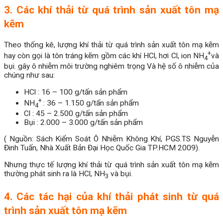
3. Các khí thải từ quá trình sản xuất tôn mạ
kẽm
Theo thống kê, lượng khí thải từ quá trình sản xuất tôn mạ kẽm
+
hay còn gọi là tôn tráng kẽm gồm các khí HCl, hơi Cl, ion NH
và
4
bụi. gây ô nhiễm môi trường nghiêm trọng Và hệ số ô nhiễm của
chúng như sau:
HCl : 16 – 100 g/tấn sản phẩm
+
NH
: 36 – 1.150 g/tấn sản phẩm
4
Cl : 45 – 2.500 g/tấn sản phẩm
Bụi : 2.000 – 3.000 g/tấn sản phẩm
( Nguồn: Sách Kiểm Soát Ô Nhiễm Không Khí, PGS.TS Nguyễn
Đinh Tuấn, Nhà Xuất Bản Đại Học Quốc Gia TP.HCM 2009).
Nhưng thực tế lượng khí thải từ quá trình sản xuất tôn mạ kẽm
thường phát sinh ra là HCl, NH
và bụi.
3
4. Các tác hại của khí thải phát sinh từ quá
trình sản xuất tôn mạ kẽm