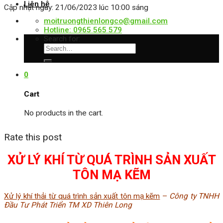
Liên hệ
Cập nhật ngày: 21/06/2023 lúc 10:00 sáng
moitruongthienlongco@gmail.com
Hotline: 0965 565 579
Search for:
0
Cart
No products in the cart.
Rate this post
XỬ LÝ KHÍ TỪ QUÁ TRÌNH SẢN XUẤT
TÔN MẠ KẼM
Xử lý khí thải từ quá trình sản xuất tôn mạ kẽm
–
Công ty TNHH
Đầu Tư Phát Triển TM XD Thiên Long