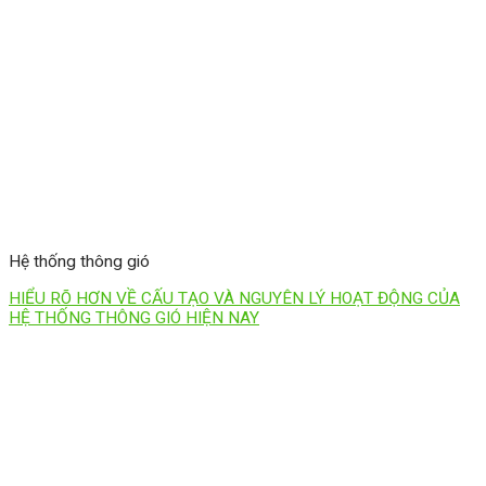
Hệ thống thông gió
HIỂU RÕ HƠN VỀ CẤU TẠO VÀ NGUYÊN LÝ HOẠT ĐỘNG CỦA
HỆ THỐNG THÔNG GIÓ HIỆN NAY