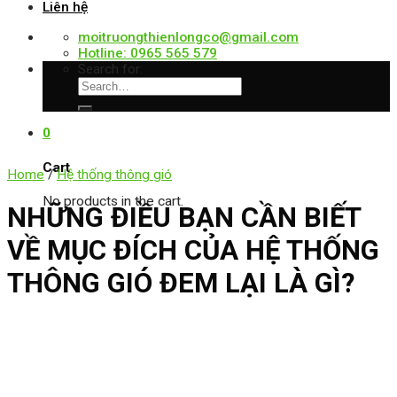
Liên hệ
moitruongthienlongco@gmail.com
Hotline: 0965 565 579
Search for:
0
Cart
Home
/
Hệ thống thông gió
No products in the cart.
NHỮNG ĐIỀU BẠN CẦN BIẾT
VỀ MỤC ĐÍCH CỦA HỆ THỐNG
THÔNG GIÓ ĐEM LẠI LÀ GÌ?