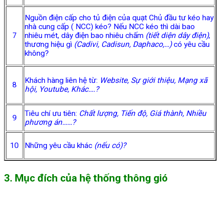
Nguồn điện cấp cho tủ điện của quạt Chủ đầu tư kéo hay
nhà cung cấp ( NCC) kéo? Nếu NCC kéo thì dài bao
7
nhiêu mét, dây điện bao nhiêu chấm
(tiết diện dây điện)
,
thương hiệu gì
(Cadivi, Cadisun, Daphaco,…)
có yêu cầu
không?
Khách hàng liên hệ từ:
Website, Sự giới thiệu, Mạng xã
8
hội, Youtube, Khác….?
Tiêu chí ưu tiên:
Chất lượng, Tiến độ, Giá thành, Nhiều
9
phương án……?
10
Những yêu cầu khác
(nếu có)?
3. Mục đích của hệ thống thông gió