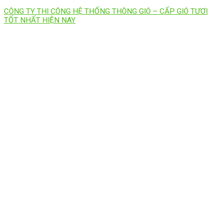
CÔNG TY THI CÔNG HỆ THỐNG THÔNG GIÓ – CẤP GIÓ TƯƠI
TỐT NHẤT HIỆN NAY