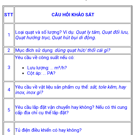
STT
CÂU HỎI KHẢO SÁT
Loại quạt và số lượng? Ví dụ:
Quạt ly tâm, Quạt đối lưu,
1
Quạt hướng trục, Quạt hút bụi di động.
2
Mục đích sử dụng:
dùng quạt hút/ thổi cái gì?
Yêu cầu về công suất nếu có:
3
Lưu lượng: … m³/h?
Cột áp: … PA?
Yêu cầu về vật liệu sản phẩm cụ thể:
sắt, tole kẽm, hay
4
inox, inox gì?
Yêu cầu lắp đặt vận chuyển hay không? Nếu có thì cung
5
cấp địa chỉ cụ thể lắp đặt?
6
Tủ điện điều khiển có hay không?