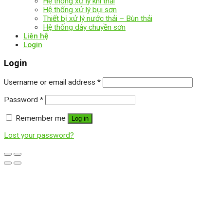
Hệ thống xử lý khí thải
Hệ thống xử lý bụi sơn
Thiết bị xử lý nước thải – Bùn thải
Hệ thống dây chuyền sơn
Liên hệ
Login
Login
Username or email address
*
Password
*
Remember me
Log in
Lost your password?