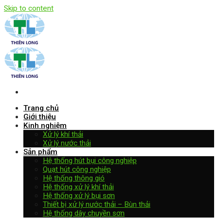
Skip to content
Trang chủ
Giới thiệu
Kinh nghiệm
Xử lý khí thải
Xử lý nước thải
Sản phẩm
Hệ thống hút bụi công nghiệp
Quạt hút công nghiệp
Hệ thống thông gió
Hệ thống xử lý khí thải
Hệ thống xử lý bụi sơn
Thiết bị xử lý nước thải – Bùn thải
Hệ thống dây chuyền sơn