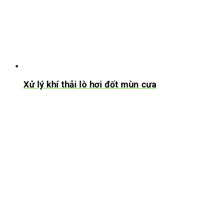
Xử lý khí thải lò hơi đốt mùn cưa