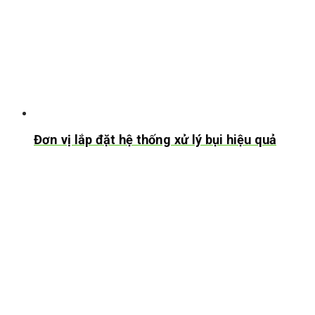
Đơn vị lắp đặt hệ thống xử lý bụi hiệu quả