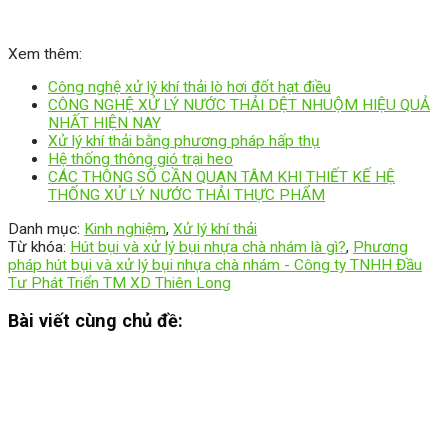
Xem thêm:
Công nghệ xử lý khí thải lò hơi đốt hạt điều
CÔNG NGHỆ XỬ LÝ NƯỚC THẢI DỆT NHUỘM HIỆU QUẢ
NHẤT HIỆN NAY
Xử lý khí thải bằng phương pháp hấp thụ
Hệ thống thông gió trại heo
CÁC THÔNG SỐ CẦN QUAN TÂM KHI THIẾT KẾ HỆ
THỐNG XỬ LÝ NƯỚC THẢI THỰC PHẨM
Danh mục:
Kinh nghiệm
,
Xử lý khí thải
Từ khóa:
Hút bụi và xử lý bụi nhựa chà nhám là gì?
,
Phương
pháp hút bụi và xử lý bụi nhựa chà nhám - Công ty TNHH Đầu
Tư Phát Triển TM XD Thiên Long
Bài viết cùng chủ đề: