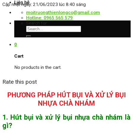
Liên hệ
Cập nhật ngày: 21/06/2023 lúc 8:40 sáng
moitruongthienlongco@gmail.com
Hotline: 0965 565 579
Search for:
0
Cart
No products in the cart.
Rate this post
PHƯƠNG PHÁP HÚT BỤI VÀ XỬ LÝ BỤI
NHỰA CHÀ NHÁM
1. Hút bụi và xử lý bụi nhựa chà nhám là
gì?