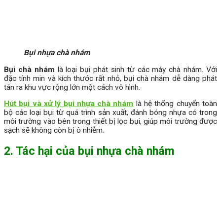
Bụi nhựa chà nhám
Bụi chà nhám
là loại bụi phát sinh từ các máy chà nhám. Với
đặc tính min và kích thước rất nhỏ, bụi chà nhám dễ dàng phát
tán ra khu vực rộng lớn một cách vô hình.
Hút bụi và xử lý bụi nhựa chà nhám
là hệ thống chuyển toàn
bộ các loại bụi từ quá trình sản xuất, đánh bóng nhựa có trong
môi trường vào bên trong thiết bị lọc bụi, giúp môi trường được
sạch sẽ không còn bị ô nhiễm.
2. Tác hại của bụi nhựa chà nhám