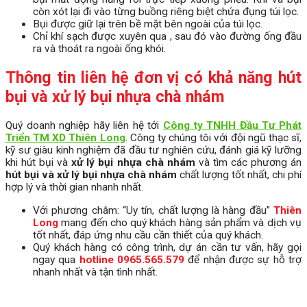
còn xót lại đi vào từng buồng riêng biệt chứa đụng túi lọc.
Bụi được giữ lại trên bề mặt bên ngoài của túi lọc.
Chỉ khí sạch được xuyên qua , sau đó vào đường ống đầu
ra và thoát ra ngoài ống khói.
Thông tin liên hệ đơn vị có khả năng hút
bụi và xử lý bụi nhựa chà nhám
Quý doanh nghiệp hãy liên hệ tới
Công ty TNHH Đầu Tư Phát
Triển TM XD Thiên Long
. Công ty chúng tôi với đội ngũ thạc sĩ,
kỹ sư giàu kinh nghiệm đã đầu tư nghiên cứu, đánh giá kỹ lưỡng
khi hút bụi và
xử lý bụi nhựa chà nhám
và tìm các phương án
hút bụi và xử lý bụi nhựa chà nhám
chất lượng tốt nhất, chi phí
hợp lý và thời gian nhanh nhất.
Với phương châm: “Uy tín, chất lượng là hàng đầu”
Thiên
Long
mang đến cho quý khách hàng sản phẩm và dịch vụ
tốt nhất, đáp ứng nhu cầu cần thiết của quý khách.
Quý khách hàng có công trình, dự án cần tư vấn, hãy gọi
ngay qua
hotline 0965.565.579
để nhận được sự hỗ trợ
nhanh nhất và tận tình nhất.