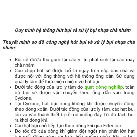
Quy trình hệ thống hút bụi và xử lý bụi nhựa chà nhám
Thuyết minh sơ đồ công nghệ hút bụi và xử lý bụi nhựa chà
nhám:
Bụi sẽ được thu gom tại các vị trí phát sinh tại các máy
chà nhám.
Các chụp hút sẽ được bố trí ngay trên nắp bàn chà và
được nối với ống thông với hệ thống ống dẫn. Sử dụng
quạt ly tâm để thực hiện nhiệm vụ hút bụi.
Dưới tác động của lực ly tâm do
quạt công nghiệp
, toàn
bộ bụi sẽ được vận chuyển theo ống dẫn vào trong
Cyclone.
Tại Cyclone, hạt bụi trong không khí được chuyển động
theo dòng xoắn. Dưới tác động của lực ly tâm, các hạt bụi
lớn va vào thành thiết bị rồi rơi xuống đáy. Từ đó tách bụi
ra khỏi dòng khí.
Các hạt bụi nhỏ tiếp tục theo dòng khí qua Filter lọc.
Do tốc độ của dòng khí giảm đột ngột nên phần lớn hạt
bụi mất động năng rơi trực tiếp xuống phễu. Khí và bụi