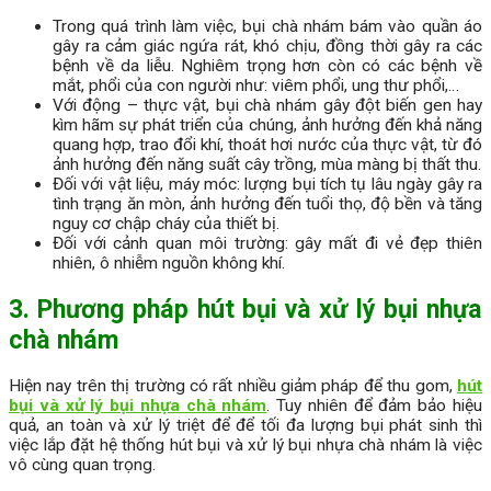
Trong quá trình làm việc, bụi chà nhám bám vào quần áo
gây ra cảm giác ngứa rát, khó chịu, đồng thời gây ra các
bệnh về da liễu. Nghiêm trọng hơn còn có các bệnh về
mắt, phổi của con người như: viêm phổi, ung thư phổi,…
Với động – thực vật, bụi chà nhám gây đột biến gen hay
kìm hãm sự phát triển của chúng, ảnh hưởng đến khả năng
quang hợp, trao đổi khí, thoát hơi nước của thực vật, từ đó
ảnh hưởng đến năng suất cây trồng, mùa màng bị thất thu.
Đối với vật liệu, máy móc: lượng bụi tích tụ lâu ngày gây ra
tình trạng ăn mòn, ảnh hưởng đến tuổi thọ, độ bền và tăng
nguy cơ chập cháy của thiết bị.
Đối với cảnh quan môi trường: gây mất đi vẻ đẹp thiên
nhiên, ô nhiễm nguồn không khí.
3. Phương pháp hút bụi và xử lý bụi nhựa
chà nhám
Hiện nay trên thị trường có rất nhiều giảm pháp để thu gom,
hút
bụi và xử lý bụi nhựa chà nhám
. Tuy nhiên để đảm bảo hiệu
quả, an toàn và xử lý triệt để để tối đa lượng bụi phát sinh thì
việc lắp đặt hệ thống hút bụi và xử lý bụi nhựa chà nhám là việc
vô cùng quan trọng.