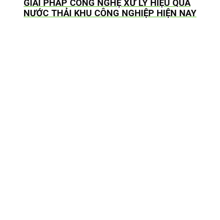
GIẢI PHÁP CÔNG NGHỆ XỬ LÝ HIỆU QUẢ
NƯỚC THẢI KHU CÔNG NGHIỆP HIỆN NAY