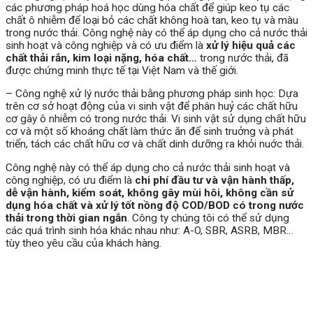
các phương pháp hoá học dùng hóa chất để giúp keo tụ các
chất ô nhiễm để loại bỏ các chất không hoà tan, keo tụ và màu
trong nước thải. Công nghệ này có thể áp dụng cho cả nước thải
sinh hoạt và công nghiệp và có ưu điểm là
xử lý hiệu quả các
chất thải rắn, kim loại nặng, hóa chất…
trong nước thải, đã
được chứng minh thực tế tại Việt Nam và thế giới.
– Công nghệ xử lý nước thải bằng phương pháp sinh học: Dựa
trên cơ sở hoạt động của vi sinh vật để phân huỷ các chất hữu
cơ gây ô nhiễm có trong nước thải. Vi sinh vật sử dụng chất hữu
cơ và một số khoáng chất làm thức ăn để sinh truởng và phát
triển, tách các chất hữu cơ và chất dinh dưỡng ra khỏi nuớc thải.
Công nghệ này có thể áp dụng cho cả nước thải sinh hoạt và
công nghiệp, có ưu điểm là
chi phí đầu tư và vận hành thấp,
dễ vận hành, kiểm soát, không gây mùi hôi, không cần sử
dụng hóa chất và xử lý tốt nồng độ COD/BOD có trong nước
thải trong thời gian ngắn
. Công ty chúng tôi có thể sử dụng
các quá trình sinh hóa khác nhau như: A-O, SBR, ASRB, MBR…
tùy theo yêu cầu của khách hàng.