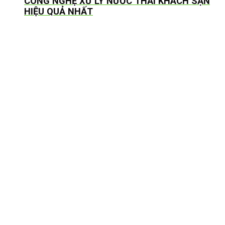
CÔNG NGHỆ XỬ LÝ NƯỚC THẢI KHÁCH SẠN
HIỆU QUẢ NHẤT