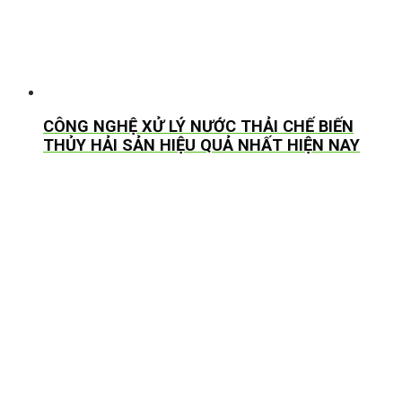
CÔNG NGHỆ XỬ LÝ NƯỚC THẢI CHẾ BIẾN
THỦY HẢI SẢN HIỆU QUẢ NHẤT HIỆN NAY