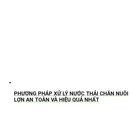
PHƯƠNG PHÁP XỬ LÝ NƯỚC THẢI CHĂN NUÔI
LỢN AN TOÀN VÀ HIỆU QUẢ NHẤT