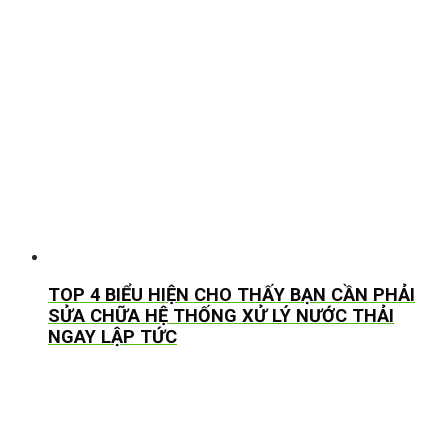
TOP 4 BIỂU HIỆN CHO THẤY BẠN CẦN PHẢI
SỬA CHỮA HỆ THỐNG XỬ LÝ NƯỚC THẢI
NGAY LẬP TỨC