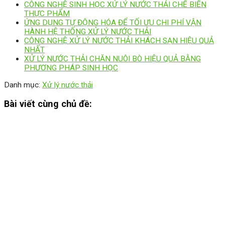
CÔNG NGHỆ SINH HỌC XỬ LÝ NƯỚC THẢI CHẾ BIẾN
THỰC PHẨM
ỨNG DỤNG TỰ ĐỘNG HÓA ĐỂ TỐI ƯU CHI PHÍ VẬN
HÀNH HỆ THỐNG XỬ LÝ NƯỚC THẢI
CÔNG NGHỆ XỬ LÝ NƯỚC THẢI KHÁCH SẠN HIỆU QUẢ
NHẤT
XỬ LÝ NƯỚC THẢI CHĂN NUÔI BÒ HIỆU QUẢ BẰNG
PHƯƠNG PHÁP SINH HỌC
Danh mục:
Xử lý nước thải
Bài viết cùng chủ đề: