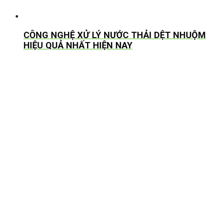
CÔNG NGHỆ XỬ LÝ NƯỚC THẢI DỆT NHUỘM
HIỆU QUẢ NHẤT HIỆN NAY