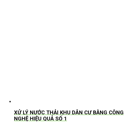
XỬ LÝ NƯỚC THẢI KHU DÂN CƯ BẰNG CÔNG
NGHỆ HIỆU QUẢ SỐ 1