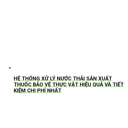
HỆ THỐNG XỬ LÝ NƯỚC THẢI SẢN XUẤT
THUỐC BẢO VỆ THỰC VẬT HIỆU QUẢ VÀ TIẾT
KIỆM CHI PHÍ NHẤT