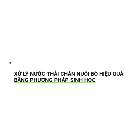
XỬ LÝ NƯỚC THẢI CHĂN NUÔI BÒ HIỆU QUẢ
BẰNG PHƯƠNG PHÁP SINH HỌC