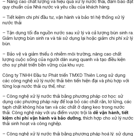
– Nâng cao chất lượng và hiệu quả xử lý nước thải, đảm bảo đạt
quy chuẩn của Nhà nước và yêu cầu của khách hàng.
– Tiết kiệm chi phí đầu tư, vận hành và bảo trì hệ thống xử lý
nước thải
– Tận dụng tối đa nguồn nước sau xử lý và cả lượng bùn sinh ra.
Giảm lượng bùn sinh ra và tái sử dụng lại hoặc giảm chi phí xử lý
bùn.
– Bảo vệ và giảm thiểu ô nhiễm môi trường, nâng cao chất
lượng cuộc sống của người dân xung quanh và tạo điều kiện
cho sự phát triển bền vững của khu vực.
Công ty TNHH Đầu tư Phát triển TMXD Thiên Long sử dụng
các công nghệ xử lý nước thải tiên tiến hiện đại và phù hợp với
từng loại nước thải cụ thể, như:
– Công nghệ xử lý nước thải bằng phương pháp cơ học: sử
dụng các phương pháp này để loại bỏ các chất rắn, lơ lửng, các
taph chất không hòa tan và các chất ở dạng keo trong nước
thải. Công nghệ này với ưu điểm vược trội là
dễ vận hành, tiết
kiệm chi phí vận hành và bảo dưỡng
, thích hợp cho xử lý nước
thải sinh hoạt và công nghệp.
– Công nghệ xử lý nước thải bằng phương pháp hoá lý: sử dụng