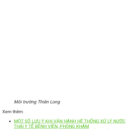
Môi trường Thiên Long
Xem thêm:
MỘT SỐ LƯU Ý KHI VẬN HÀNH HỆ THỐNG XỬ LÝ NƯỚC
THẢI Y TẾ BỆNH VIỆN, PHÒNG KHÁM