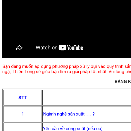
Bạn đang muốn áp dụng phương pháp xử lý bụi vào quy trình sả
ngại, Thiên Long sẽ giúp bạn tìm ra giải pháp tốt nhất. Vui lòng c
BẢNG K
STT
1
Ngành nghề sản xuất: ….. ?
Yêu cầu về công suất (nếu có):