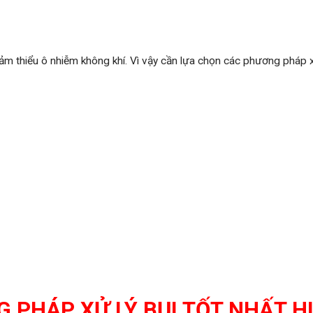
ảm thiểu ô nhiễm không khí. Vì vậy cần lựa chọn các phương pháp x
 PHÁP XỬ LÝ BỤI TỐT NHẤT H