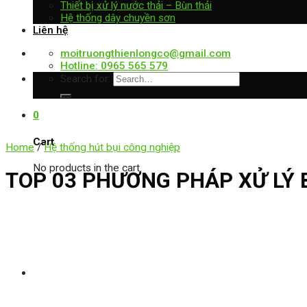
Thiết bị xử lý nước thải – Bùn thải
Hệ thống dây chuyền sơn
Liên hệ
moitruongthienlongco@gmail.com
Hotline: 0965 565 579
Search for:
0
Cart
Home
/
Hệ thống hút bụi công nghiệp
No products in the cart.
TOP 03 PHƯƠNG PHÁP XỬ LÝ 