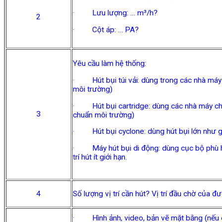
· Lưu lượng: … m³/h?
2
· Cột áp: … PA?
Yêu cầu làm hệ thống:
· Hút bụi túi vải: dùng trong các nhà máy g
môi trường)
· Hút bụi cartridge: dùng các nhà máy chà mà
3
chuẩn môi trường)
· Hút bụi cyclone: dùng hút bụi lớn như gỗ,
· Máy hút bụi di động: dùng cục bộ phù hợp 
trí hút ít giới hạn.
4
Số lượng vị trí cần hút? Vị trí đầu chờ của đ
· Hình ảnh, video, bản vẽ mặt bằng (nếu 