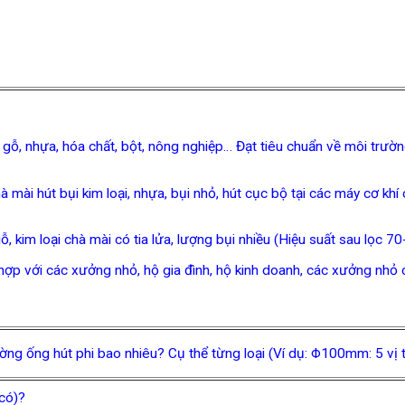
ỗ, nhựa, hóa chất, bột, nông nghiệp… Đạt tiêu chuẩn về môi trườn
i hút bụi kim loại, nhựa, bụi nhỏ, hút cục bộ tại các máy cơ khí 
 kim loại chà mài có tia lửa, lượng bụi nhiều (Hiệu suất sau lọc 7
với các xưởng nhỏ, hộ gia đình, hộ kinh doanh, các xưởng nhỏ có 
ường ống hút phi bao nhiêu? Cụ thể từng loại (Ví dụ: Φ100mm: 5 vị t
có)?