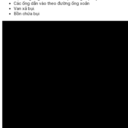
Các ống dẫn vào theo đường ống xoắn
Van xả bụi.
Bồn chứa bụi