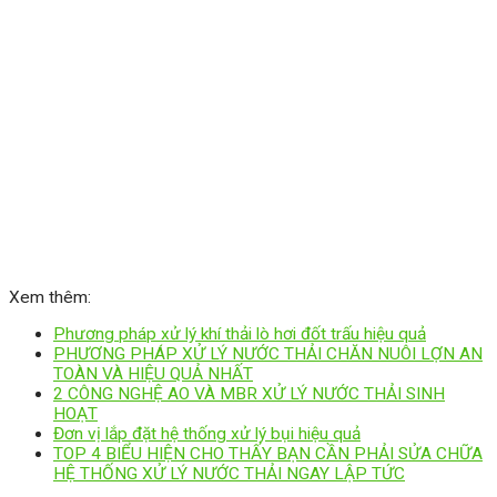
Xem thêm:
Phương pháp xử lý khí thải lò hơi đốt trấu hiệu quả
PHƯƠNG PHÁP XỬ LÝ NƯỚC THẢI CHĂN NUÔI LỢN AN
TOÀN VÀ HIỆU QUẢ NHẤT
2 CÔNG NGHỆ AO VÀ MBR XỬ LÝ NƯỚC THẢI SINH
HOẠT
Đơn vị lắp đặt hệ thống xử lý bụi hiệu quả
TOP 4 BIỂU HIỆN CHO THẤY BẠN CẦN PHẢI SỬA CHỮA
HỆ THỐNG XỬ LÝ NƯỚC THẢI NGAY LẬP TỨC