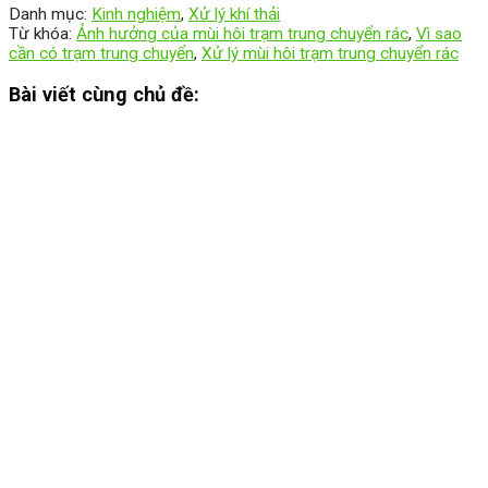
Danh mục:
Kinh nghiệm
,
Xử lý khí thải
Từ khóa:
Ảnh hưởng của mùi hôi trạm trung chuyển rác
,
Vì sao
cần có trạm trung chuyển
,
Xử lý mùi hôi trạm trung chuyển rác
Bài viết cùng chủ đề: