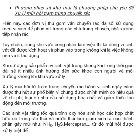
Phương pháp xịt khử mùi là phương pháp chủ yêu để
Xử lý
mùi hôi trạm trung chuyển rác
Hiện nay, các đơn vị thu gom vận chuyển rác đa số sử dụng
men vi sinh để phun xịt trong các nhà trung chuyển, nhà xưởng
tiếp nhận rác.
Tuy nhiên, trong khu vực công nhân làm việc thì lại dùng vi sinh
vật đã được kích hoạt và phun vào trong không khí là việc không
nên và ít tác dụng.
Khi sử dụng sản phẩm vi sinh vật trong không khí trong thời gian
dài sẽ ít nhiều ảnh hưởng đến sức khỏe con người và môi
trường không khí khu vực xử lý.
Xử lý mùi hôi từ trạm trung chuyển rác bằng vi sinh ngày càng
được thu hút sự phổ biến vì chúng được chính minh có hiệu quả
về chi phí, loại bỏ nhu cầu sử dụng hóa chất và giảm thiểu tác
động đến môi trường.
Các sinh vật tăng tốc quá trình oxy hóa sinh học các hợp chất
hữu cơ trong rác thải và nước thải làm giảm sinh ra các thành
phần gây mùi như: NH
, H
S,Mercaptan,… từ đó mùi hôi được
3
2
xử lý triệt để.