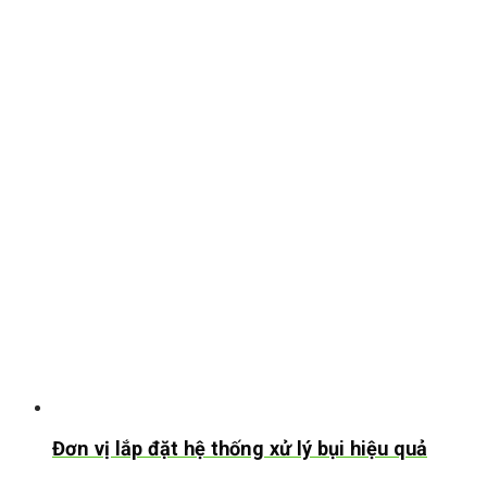
Đơn vị lắp đặt hệ thống xử lý bụi hiệu quả