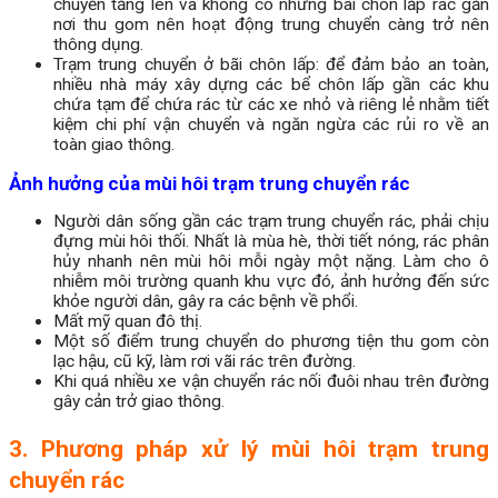
chuyển tăng lên và không có những bãi chôn lấp rác gần
nơi thu gom nên hoạt động trung chuyển càng trở nên
thông dụng.
Trạm trung chuyển ở bãi chôn lấp: để đảm bảo an toàn,
nhiều nhà máy xây dựng các bể chôn lấp gần các khu
chứa tạm để chứa rác từ các xe nhỏ và riêng lẻ nhằm tiết
kiệm chi phí vận chuyển và ngăn ngừa các rủi ro về an
toàn giao thông.
Ảnh hưởng của mùi hôi trạm trung chuyển rác
Người dân sống gần các trạm trung chuyển rác, phải chịu
đựng mùi hôi thối. Nhất là mùa hè, thời tiết nóng, rác phân
hủy nhanh nên mùi hôi mỗi ngày một nặng. Làm cho ô
nhiễm môi trường quanh khu vực đó, ảnh hưởng đến sức
khỏe người dân, gây ra các bệnh về phổi.
Mất mỹ quan đô thị.
Một số điểm trung chuyển do phương tiện thu gom còn
lạc hậu, cũ kỹ, làm rơi vãi rác trên đường.
Khi quá nhiều xe vận chuyển rác nối đuôi nhau trên đường
gây cản trở giao thông.
3. Phương pháp xử lý mùi hôi trạm trung
chuyển rác