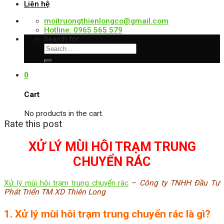
Liên hệ
moitruongthienlongco@gmail.com
Hotline: 0965 565 579
Search for:
0
Cart
No products in the cart.
Rate this post
XỬ LÝ MÙI HÔI TRẠM TRUNG
CHUYỂN RÁC
Xử lý mùi hôi trạm trung chuyển rác
–
Công ty TNHH Đầu Tư
Phát Triển TM XD Thiên Long
1. Xử lý mùi hôi trạm trung chuyển rác là gì?