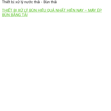
Thiết bị xử lý nước thải - Bùn thải
THIẾT BỊ XỬ LÝ BÙN HIỆU QUẢ NHẤT HIỆN NAY – MÁY ÉP
BÙN BĂNG TẢI