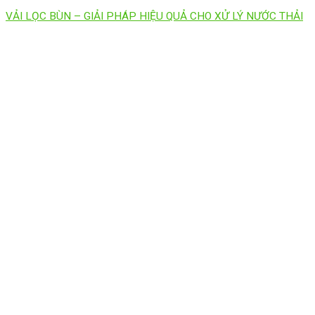
VẢI LỌC BÙN – GIẢI PHÁP HIỆU QUẢ CHO XỬ LÝ NƯỚC THẢI