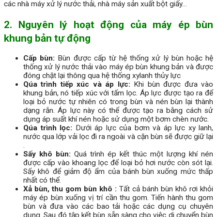
các nhà máy xử lý nước thải, nhà máy sản xuất bột giấy…
2. Nguyên lý hoạt động của máy ép bùn
khung bản tự động
Cấp bùn
:
Bùn được cấp từ hệ thống xử lý bùn hoặc hệ
thống xử lý nước thải vào máy ép bùn khung bản và được
đóng chặt lại thông qua hệ thống xylanh thủy lực
Qúa trình tiếp xúc và áp lực:
Khi bùn được đưa vào
khung bản, nó tiếp xúc với tấm lọc. Áp lực được tạo ra để
loại bỏ nước tự nhiên có trong bùn và nén bùn lại thành
dạng rắn. Áp lực này có thể được tạo ra bằng cách sử
dụng áp suất khí nén hoặc sử dụng một bơm chèn nước.
Qúa trình lọc:
Dưới áp lực của bơm và áp lực xy lanh,
nước qua lớp vải lọc đi ra ngoài và cặn bùn sẽ được giữ lại
.
Sấy khô bùn:
Quá trình ép kết thúc một lượng khí nén
được cấp vào khoang lọc để loại bỏ hơi nước còn sót lại.
Sấy khô để giảm độ ẩm của bánh bùn xuống mức thấp
nhất có thể.
Xả bùn, thu gom bùn khô :
Tất cả bánh bùn khô rơi khỏi
máy ép bùn xuống vị trí cần thu gom. Tiến hành thu gom
bùn và đưa vào các bao tải hoặc các dụng cụ chuyên
dụng. Sau đó tập kết bùn sẵn sàng cho việc di chuyển bùn