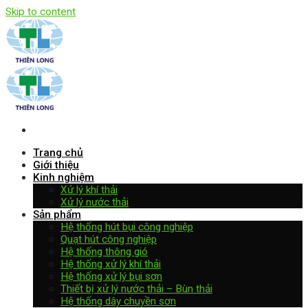
Skip to content
Trang chủ
Giới thiệu
Kinh nghiệm
Xử lý khí thải
Xử lý nước thải
Sản phẩm
Hệ thống hút bụi công nghiệp
Quạt hút công nghiệp
Hệ thống thông gió
Hệ thống xử lý khí thải
Hệ thống xử lý bụi sơn
Thiết bị xử lý nước thải – Bùn thải
Hệ thống dây chuyền sơn