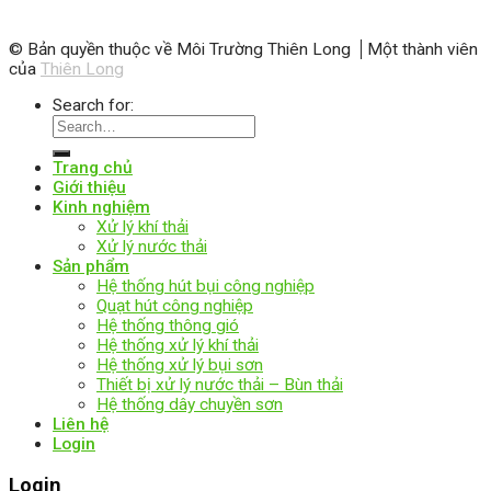
© Bản quyền thuộc về Môi Trường Thiên Long
Một thành viên
của
Thiên Long
Search for:
Trang chủ
Giới thiệu
Kinh nghiệm
Xử lý khí thải
Xử lý nước thải
Sản phẩm
Hệ thống hút bụi công nghiệp
Quạt hút công nghiệp
Hệ thống thông gió
Hệ thống xử lý khí thải
Hệ thống xử lý bụi sơn
Thiết bị xử lý nước thải – Bùn thải
Hệ thống dây chuyền sơn
Liên hệ
Login
Login