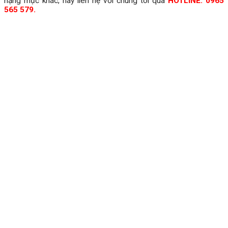
hạng mục khác, hãy liên hệ với chúng tôi qua
HOTLINE: 0965
565 579.