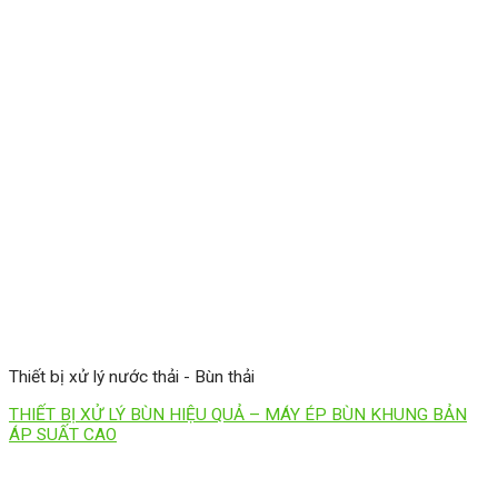
Thiết bị xử lý nước thải - Bùn thải
THIẾT BỊ XỬ LÝ BÙN HIỆU QUẢ – MÁY ÉP BÙN KHUNG BẢN
ÁP SUẤT CAO