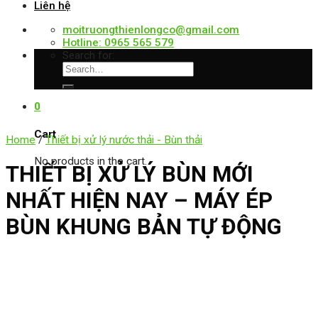
Liên hệ
moitruongthienlongco@gmail.com
Hotline: 0965 565 579
Search for:
0
Cart
Home
/
Thiết bị xử lý nước thải - Bùn thải
No products in the cart.
THIẾT BỊ XỬ LÝ BÙN MỚI
NHẤT HIỆN NAY – MÁY ÉP
BÙN KHUNG BẢN TỰ ĐỘNG