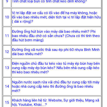
9
Tính chất loại bùn có tính chất keo dính không?
Vị trí lắp đặt xe cẩu có lối vào để hạ máy không, hoặc
10
lối vào bao nhiêu mét, diện tích tại vị trí lắp đặt hiện hữu
( dài x rộng)?
Đường ống hút bùn vào máy dài bao nhiêu mét? Phi
11
bao nhiêu đầu chờ có sẵn chưa? (Chưa có thì tính theo
đầu hút bơm màng).
Đường ống xã nước thải sau ép phi 60 nhựa Bình Minh
12
dài bao nhiêu mét?
Điện nguồn chủ đầu tư kéo vào tủ máy ép bùn hay bên
13
cung cấp máy ép bùn kéo? Nếu bên nhà cung cấp kéo
thì kéo bao nhiêu mét?
Nguồn nước sạch rửa vải chủ đầu tư cung cấp tới máy
14
hoặc nhà cung cấp kéo thì đường ống là bao nhiêu
mét?
Khách hàng liên hệ từ: Website, Sự giới thiệu, Mạng xã
15
hội, Youtube, Khác….?