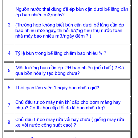
Nguồn nước thải dùng để ép bùn cặn dưới bể lắng cần
ép bao nhiêu m3/ngày?
3
(Trường hợp không biết bùn cặn dưới bể lắng cần ép
bao nhiêu m3/ngày, thì hỏi lượng tiêu thụ nước toàn
nhà máy bao nhiêu m3/ngày đêm ? )
4
Tỷ lệ bùn trong bể lắng chiếm bao nhiêu % ?
Môi trường bùn cần ép PH bao nhiêu (nếu biết) ? Đã
5
qua bồn hóa lý tạo bông chưa?
6
Thời gian làm việc 1 ngày bao nhiêu giờ?
Chủ đầu tư có máy nén khí cấp cho bơm màng hay
7
chưa? Có thì hơi cấp tối đa là bao nhiêu kg?
Chủ đầu tư có máy rửa vải hay chưa ( giống máy rửa
8
xe vòi nước công suất cao) ?