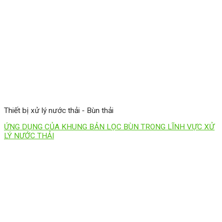
Thiết bị xử lý nước thải - Bùn thải
ỨNG DỤNG CỦA KHUNG BẢN LỌC BÙN TRONG LĨNH VỰC XỬ
LÝ NƯỚC THẢI